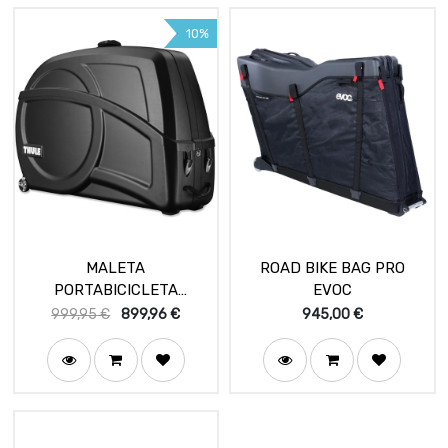
10%
MALETA
ROAD BIKE BAG PRO
PORTABICICLETA
EVOC
ROUNDTRIP TRANSITION
999,95
€
899,96
€
945,00
€