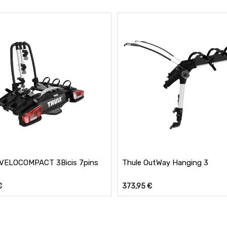
VELOCOMPACT 3Bicis 7pins
Thule OutWay Hanging 3
€
373,95
€