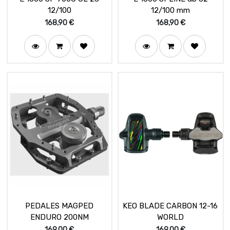
12/100
12/100 mm
168,90
€
168,90
€
PEDALES MAGPED
KEO BLADE CARBON 12-16
ENDURO 200NM
WORLD
169,00
€
169,00
€