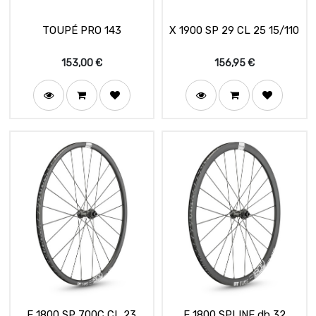
TOUPÉ PRO 143
X 1900 SP 29 CL 25 15/110
153,00
€
156,95
€
E 1800 SP 700C CL 23
E 1800 SPLINE db 32