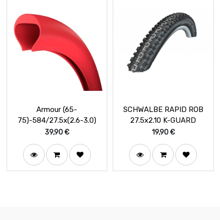
Armour (65-
SCHWALBE RAPID ROB
75)-584/27.5x(2.6-3.0)
27.5x2.10 K-GUARD
39,90
€
19,90
€