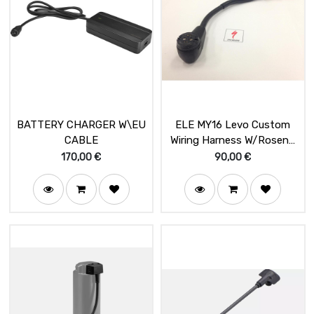
BATTERY CHARGER W\EU
ELE MY16 Levo Custom
CABLE
Wiring Harness W/Rosenb
Plug Length w/o
170,00
€
90,00
€
plug:180mm