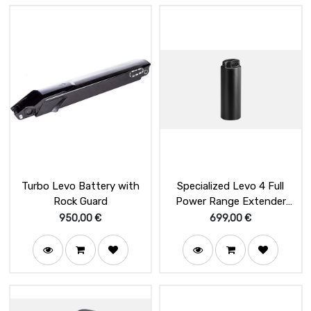
Turbo Levo Battery with
Specialized Levo 4 Full
Rock Guard
Power Range Extender
X2-280Wh
950,00
€
699,00
€