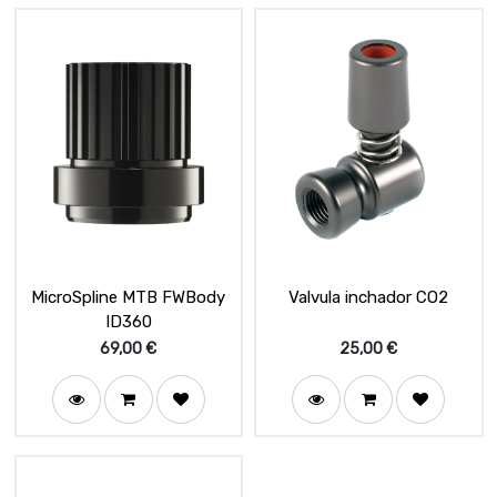
MicroSpline MTB FWBody
Valvula inchador CO2
ID360
69,00
€
25,00
€