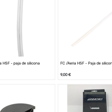
a HSF - paja de silicona
FC /Aeria HSF - Paja de silico
9,00
€