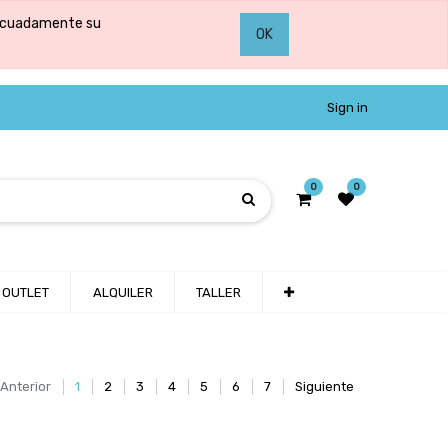
adecuadamente su
OK
Sign in
0
0
OUTLET
ALQUILER
TALLER
Anterior
1
2
3
4
5
6
7
Siguiente