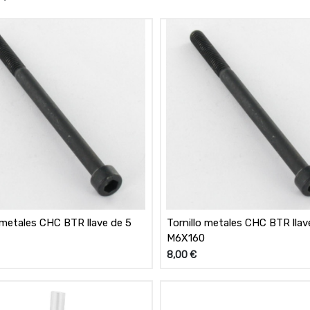
o metales CHC BTR llave de 5
Tornillo metales CHC BTR llav
M6X160
8,00
€