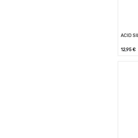
ACID SI
12,95
€