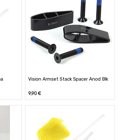
na
Vision Armset Stack Spacer Anod Blk
9,90
€