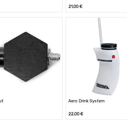
21,00
€
ut
Aero Drink System
22,00
€