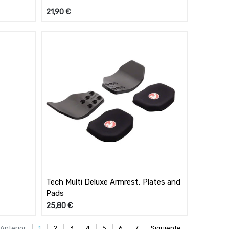
21,90
€
Tech Multi Deluxe Armrest, Plates and
Pads
25,80
€
Anterior
1
2
3
4
5
6
7
Siguiente