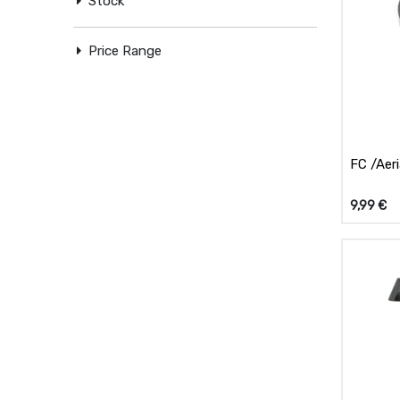
Stock
Price Range
FC /Aeri
9,99
€