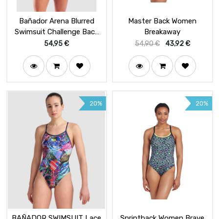
Bañador Arena Blurred
Master Back Women
Swimsuit Challenge Back
Breakaway
White Multi
54,95
€
54,90
€
43,92
€
20%
20%
BAÑADOR SWIMSUIT Lace
Sprintback Women Brave