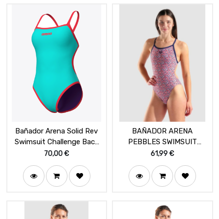
Bañador Arena Solid Rev
BAÑADOR ARENA
Swimsuit Challenge Back
PEBBLES SWIMSUIT
Water/Plum
XCRISS CROSS MULTI
70,00
€
61,99
€
WHITE