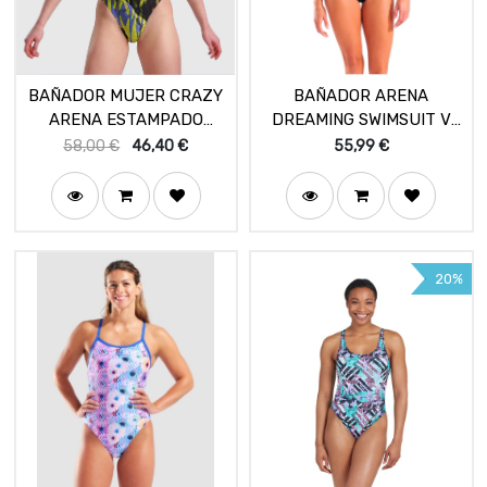
BAÑADOR MUJER CRAZY
BAÑADOR ARENA
ARENA ESTAMPADO
DREAMING SWIMSUIT V
TIGRE
BACK BLACK/SHOCKING
58,00
€
46,40
€
55,99
€
20%