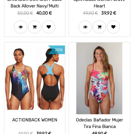
Back Allover Navy/Multi
Heart
50,00
€
40,00
€
49,90
€
39,92
€
20%
ACTIONBACK WOMEN
Odeclas Bañador Mujer
Tira Fina Bianca
49,90
€
39,92
€
48,90
€