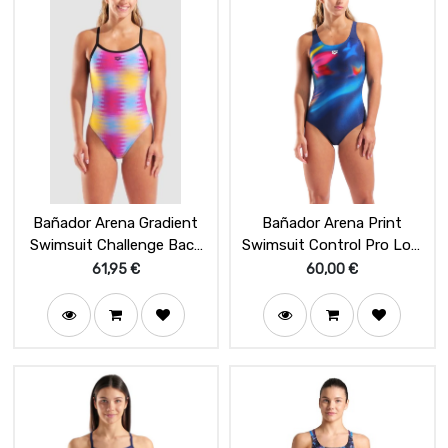
Bañador Arena Gradient
Bañador Arena Print
Swimsuit Challenge Back
Swimsuit Control Pro Low
Pink Multi
LB
61,95
€
60,00
€