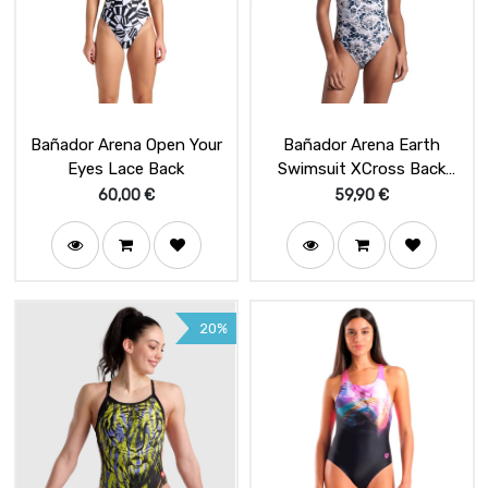
Bañador Arena Open Your
Bañador Arena Earth
Eyes Lace Back
Swimsuit XCross Back
Black White
60,00
€
59,90
€
20%