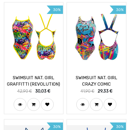
30%
30%
SWIMSUIT NAT. GIRL
SWIMSUIT NAT. GIRL
GRAFFITTI (REVOLUTION)
CRAZY COMIC
42,90
€
30,03
€
41,90
€
29,33
€
30%
30%