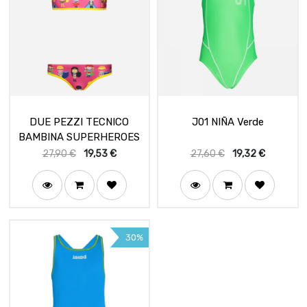
DUE PEZZI TECNICO
J01 NIÑA Verde
BAMBINA SUPERHEROES
27,90
€
19,53
€
27,60
€
19,32
€
30%