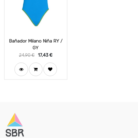
Bañador Milano Niña RY /
GY
24,90
€
17,43
€