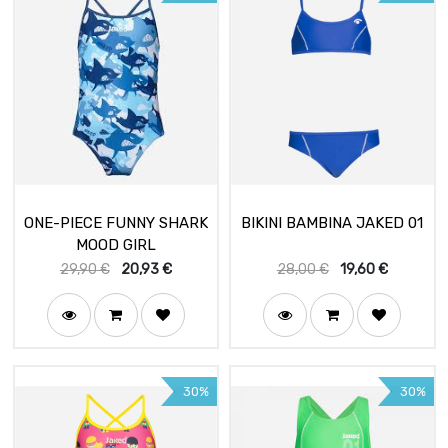
ONE-PIECE FUNNY SHARK
BIKINI BAMBINA JAKED 01
MOOD GIRL
29,90
€
20,93
€
28,00
€
19,60
€
30%
30%