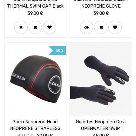
THERMAL SWIM CAP Black
NEOPRENE GLOVE
39,00
€
39,00
€
50%
Gorro Neopreno Head
Guantes Neopreno Orca
NEOPRENE STRAPLESS
OPENWATER SWIM
SWIM CAP
GLOVES
40,00
€
20,00
€
45,00
€