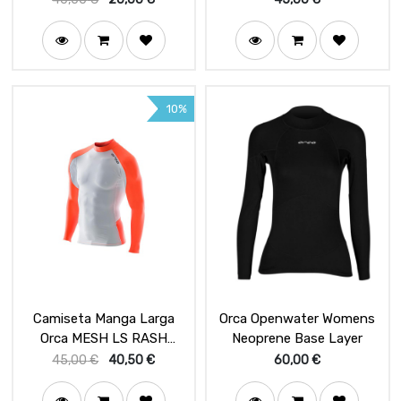
10%
Camiseta Manga Larga
Orca Openwater Womens
Orca MESH LS RASH
Neoprene Base Layer
GUARD
45,00
€
40,50
€
60,00
€