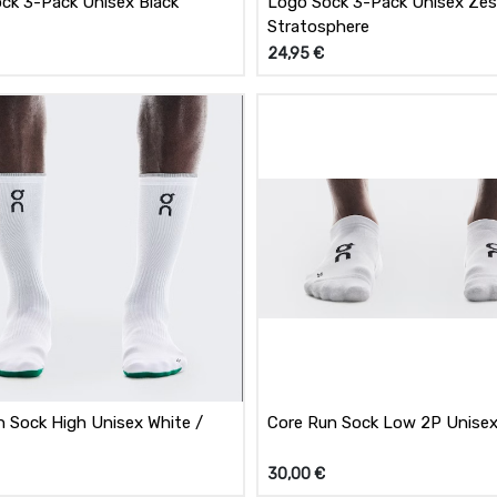
ck 3-Pack Unisex Black
Logo Sock 3-Pack Unisex Zes
Stratosphere
24,95
€
un Sock High Unisex White /
Core Run Sock Low 2P Unisex 
30,00
€