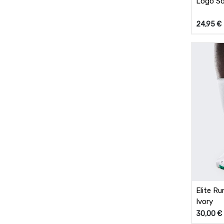
Logo So
24,95
€
Elite R
Ivory
30,00
€