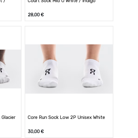
t /
Court Sock Mid U White / Indigo
28,00
€
Glacier
Core Run Sock Low 2P Unisex White
30,00
€