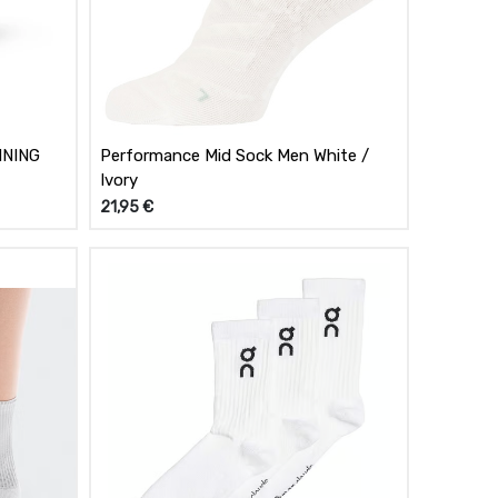
NNING
Performance Mid Sock Men White /
Ivory
21,95
€