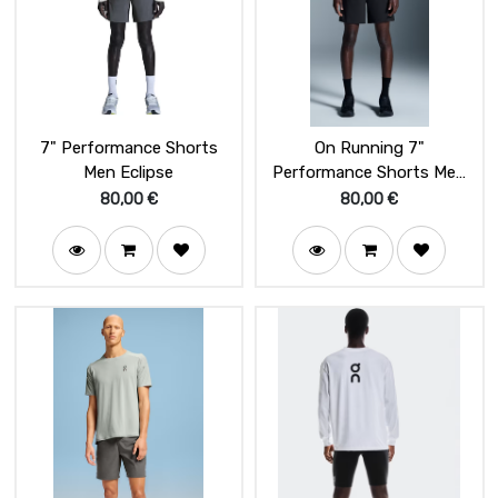
7" Performance Shorts
On Running 7"
Men Eclipse
Performance Shorts Men
Black
80,00
€
80,00
€