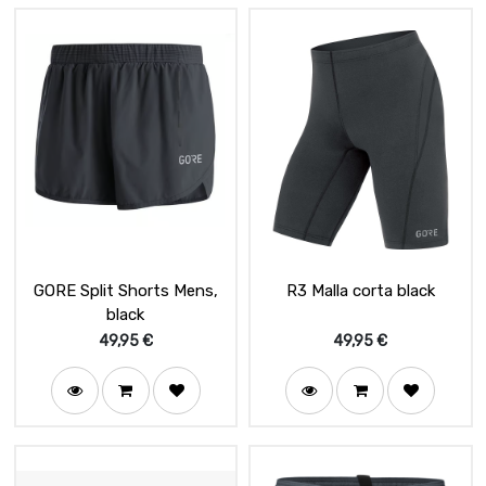
GORE Split Shorts Mens,
R3 Malla corta black
black
49,95
€
49,95
€