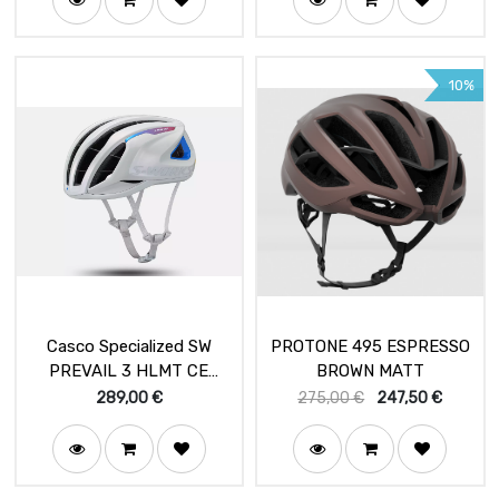
10%
Casco Specialized SW
PROTONE 495 ESPRESSO
PREVAIL 3 HLMT CE
BROWN MATT
DLMMULTI
289,00
€
275,00
€
247,50
€