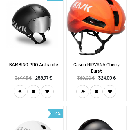
BAMBINO PRO Antracite
Casco NIRVANA Cherry
Burst
369,95
€
258,97
€
360,00
€
324,00
€
10%