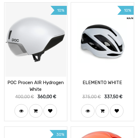
10%
10%
POC Procen AIR Hydrogen
ELEMENTO WHITE
White
400,00
€
360,00
€
375,00
€
337,50
€
30%