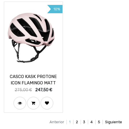
10%
CASCO KASK PROTONE
ICON FLAMINGO MATT
275,00
€
247,50
€
Anterior
1
2
3
4
5
Siguiente