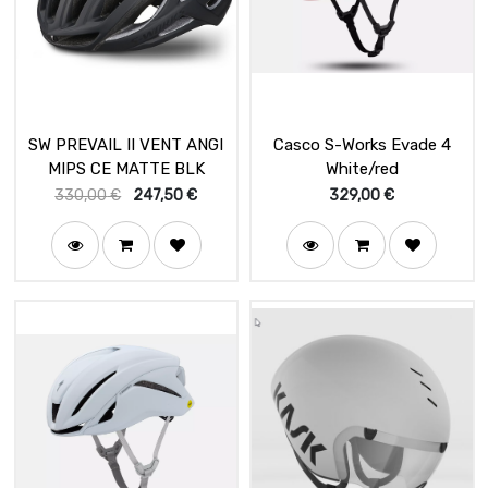
SW PREVAIL II VENT ANGI
Casco S-Works Evade 4
MIPS CE MATTE BLK
White/red
330,00
€
247,50
€
329,00
€