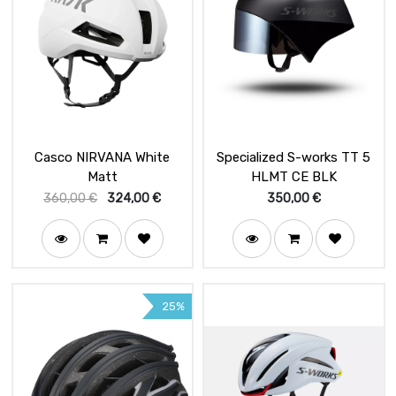
Casco NIRVANA White
Specialized S-works TT 5
Matt
HLMT CE BLK
360,00
€
324,00
€
350,00
€
25%