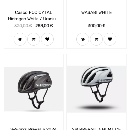
Casco POC CYTAL
WASABI WHITE
Hidrogen White / Uranium
Blk Matt
320,00
€
288,00
€
300,00
€
S-Works Prevail 3 2024
SW PREVAIL 3 HLMT CE