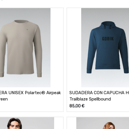
SEX Polartec® Airpeak
SUDADERA CON CAPUCHA 
reen
Trailblaze Spellbound
85,00
€