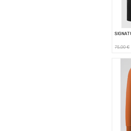
SIGNAT
75,00
€