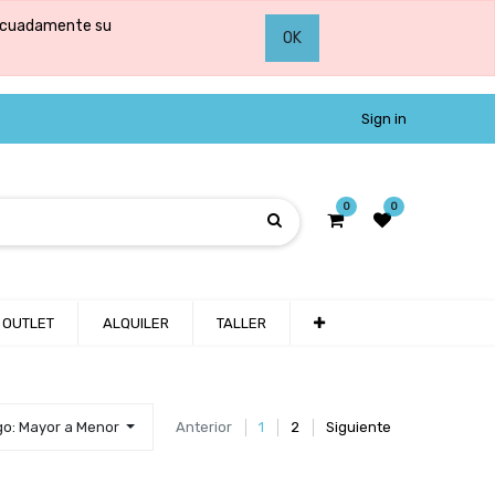
adecuadamente su
OK
Sign in
0
0
OUTLET
ALQUILER
TALLER
go: Mayor a Menor
Anterior
1
2
Siguiente