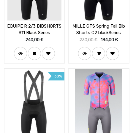
EQUIPE R 2/3 BIBSHORTS
MILLE GTS Spring Fall Bib
S11 Black Series
Shorts C2 blackSeries
240,00
€
230,00
€
184,00
€
30%