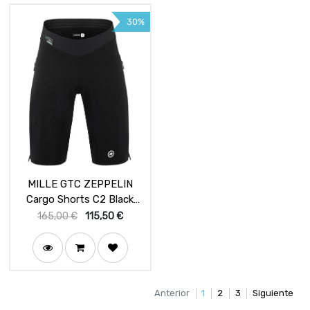
30%
MILLE GTC ZEPPELIN
Cargo Shorts C2 Black
Series
165,00
€
115,50
€
Anterior
1
2
3
Siguiente