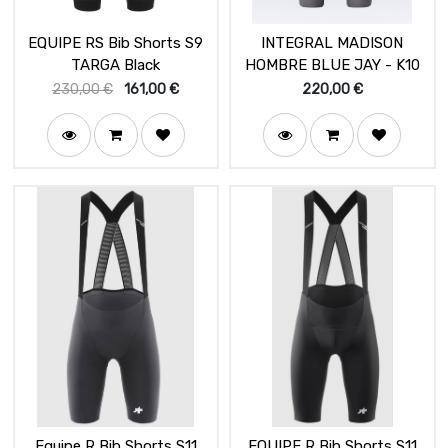
EQUIPE RS Bib Shorts S9
INTEGRAL MADISON
TARGA Black
HOMBRE BLUE JAY - K10
230,00
€
161,00
€
220,00
€
Equipe R Bib Shorts S11
EQUIPE R Bib Shorts S11