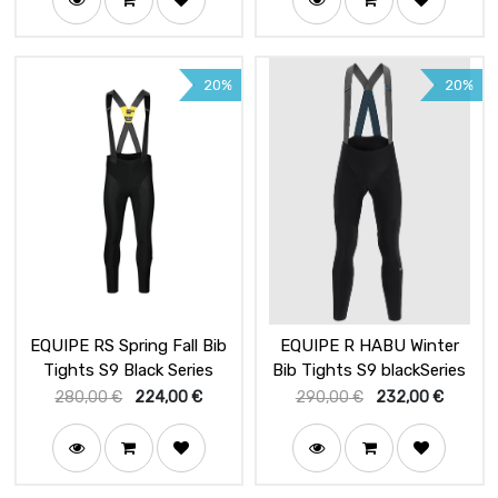
20%
20%
EQUIPE RS Spring Fall Bib
EQUIPE R HABU Winter
Tights S9 Black Series
Bib Tights S9 blackSeries
280,00
€
224,00
€
290,00
€
232,00
€