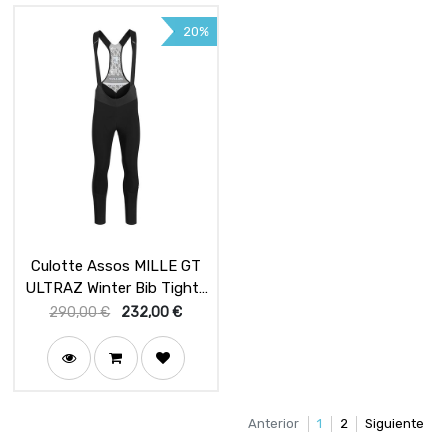
20%
Culotte Assos MILLE GT
ULTRAZ Winter Bib Tights
Black Series
290,00
€
232,00
€
Anterior
1
2
Siguiente