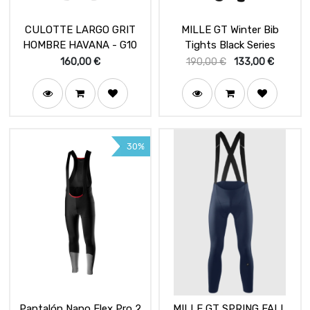
CULOTTE LARGO GRIT
MILLE GT Winter Bib
HOMBRE HAVANA - G10
Tights Black Series
160,00
€
190,00
€
133,00
€
30%
Pantalón Nano Flex Pro 2
MILLE GT SPRING FALL