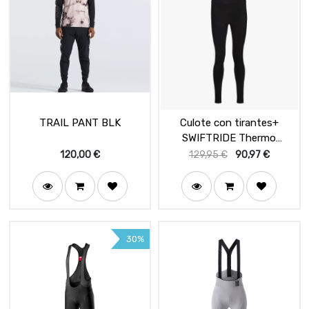
TRAIL PANT BLK
Culote con tirantes+
SWIFTRIDE Thermo
Hombre Black
120,00
€
129,95
€
90,97
€
30%