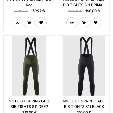
Neg
BIB TIGHTS S11 PRIMAL
BLUE
199,95
€
139,97
€
210,00
€
168,00
€
MILLE GT SPRING FALL
MILLE GT SPRING FALL
BIB TIGHTS S11 DEEP
BIB TIGHTS S11 BLACK
GREEN
SERIES
210,00
€
210,00
€