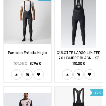
Pantalon Entrata Negro
CULOTTE LARGO LIMITED
7.0 HOMBRE BLACK - K7
109,95
€
87,96
€
110,00
€
30%