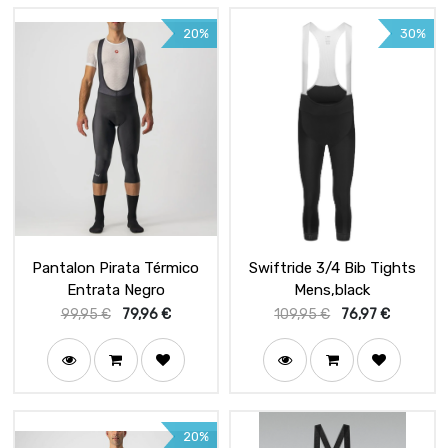
20%
30%
Pantalon Pirata Térmico
Swiftride 3/4 Bib Tights
Entrata Negro
Mens,black
99,95
€
79,96
€
109,95
€
76,97
€
20%