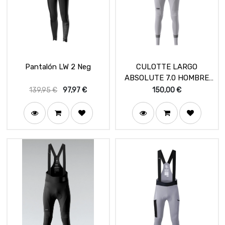
Pantalón LW 2 Neg
CULOTTE LARGO
ABSOLUTE 7.0 HOMBRE
TAPIOCA – K10
139,95
€
97,97
€
150,00
€