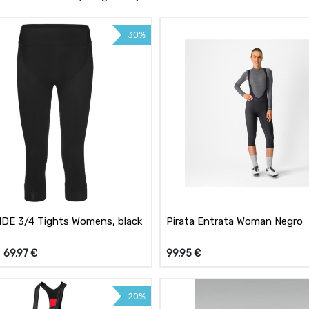
30%
DE 3/4 Tights Womens, black
Pirata Entrata Woman Negro
69,97
€
99,95
€
20%