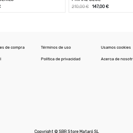
€
210,00
€
147,00
€
es de compra
Términos de uso
Usamos cookies
l
Política de privacidad
Acerca de nosot
Copyright ©
SBR Store Mataró SL