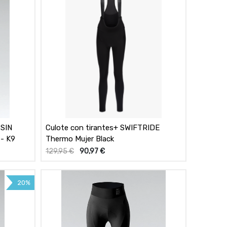
SIN
Culote con tirantes+ SWIFTRIDE
- K9
Thermo Mujer Black
129,95
€
90,97
€
20%