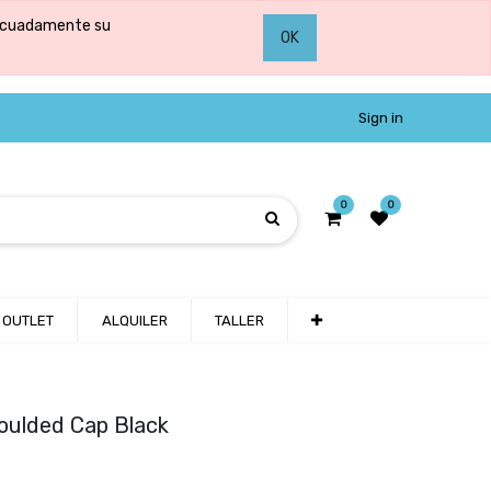
adecuadamente su
OK
Sign in
0
0
OUTLET
ALQUILER
TALLER
Moulded Cap Black