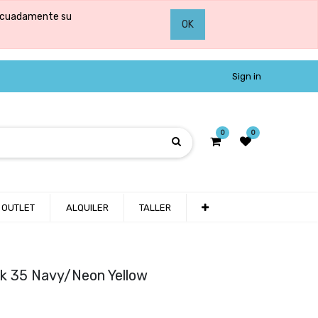
adecuadamente su
OK
Sign in
0
0
OUTLET
ALQUILER
TALLER
ck 35 Navy/Neon Yellow