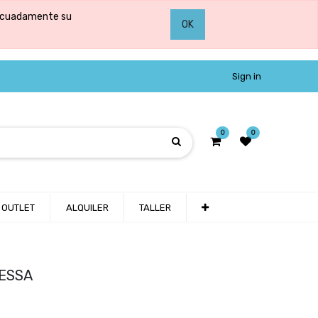
adecuadamente su
OK
Sign in
0
0
OUTLET
ALQUILER
TALLER
ESSA