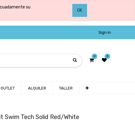
adecuadamente su
OK
Sign in
0
0
OUTLET
ALQUILER
TALLER
t Swim Tech Solid Red/White