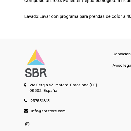
Composición:100% Poliéster (tejido ecológico: 51% de
Lavado:Lavar con programa para prendas de color a 40
Condicion
Aviso lega
Via Sergia 63
Mataró
Barcelona (ES)
08302
España
937551813
info@sbrstore.com