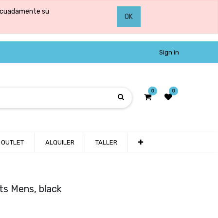
adecuadamente su
OK
Sign in
0
0
OUTLET
ALQUILER
TALLER
s Mens, black