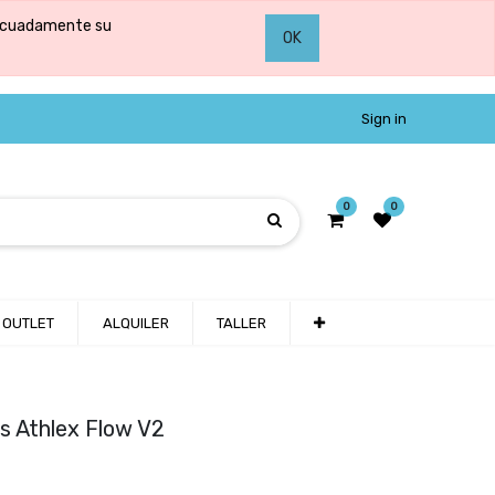
adecuadamente su
OK
Sign in
0
0
OUTLET
ALQUILER
TALLER
 Athlex Flow V2