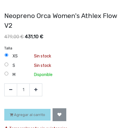
Neopreno Orca Women's Athlex Flow
V2
431,10
€
479,00
€
Talla
XS
Sin stock
S
Sin stock
M
Disponible
Agregar al carrito