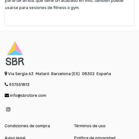
parte de arriba, que tiene un acabado en vivo, también puede
usarse para sesiones de fitness o gym.
Via Sergia 63
Mataró
Barcelona (ES)
08302
España
937551813
info@sbrstore.com
Condiciones de compra
Términos de uso
Aviso legal
Política de privacidad