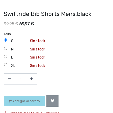
Swiftride Bib Shorts Mens,black
69,97
€
99,95
€
Talla
S
Sin stock
M
Sin stock
L
Sin stock
XL
Sin stock
Agregar al carrito