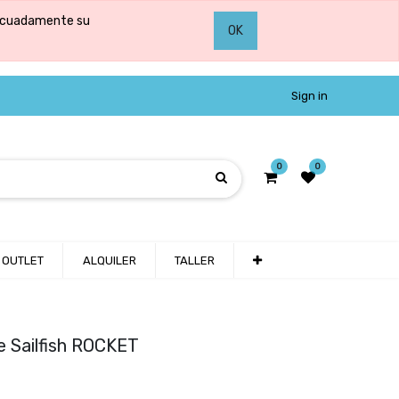
adecuadamente su
OK
Sign in
0
0
OUTLET
ALQUILER
TALLER
 Sailfish ROCKET