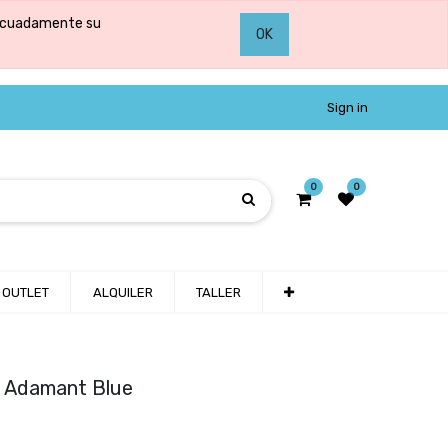
adecuadamente su
OK
Sign in
0
0
OUTLET
ALQUILER
TALLER
 Adamant Blue