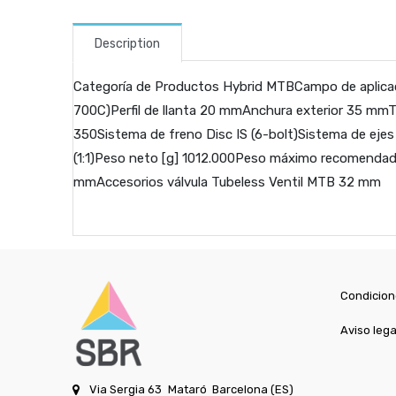
Description
Categoría de Productos Hybrid MTBCampo de aplicac
700C)Perfil de llanta 20 mmAnchura exterior 35 mmTi
350Sistema de freno Disc IS (6-bolt)Sistema de eje
(1:1)Peso neto [g] 1012.000Peso máximo recomendad
mmAccesorios válvula Tubeless Ventil MTB 32 mm
Condicion
Aviso lega
Via Sergia 63
Mataró
Barcelona (ES)