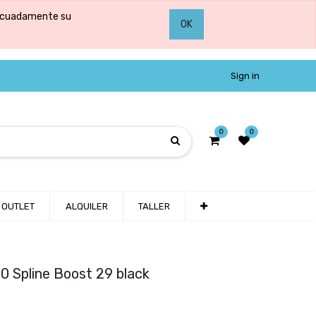
adecuadamente su
OK
Sign in
0
0
OUTLET
ALQUILER
TALLER
0 Spline Boost 29 black