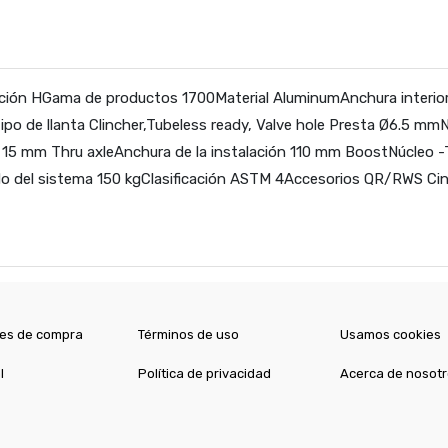
ión HGama de productos 1700Material AluminumAnchura interior 
po de llanta Clincher,Tubeless ready, Valve hole Presta Ø6.5 mm
s 15 mm Thru axleAnchura de la instalación 110 mm BoostNúcleo -
o del sistema 150 kgClasificación ASTM 4Accesorios QR/RWS Cint
es de compra
Términos de uso
Usamos cookies
l
Política de privacidad
Acerca de nosot