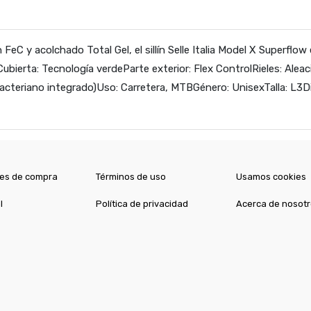
FeC y acolchado Total Gel, el sillín Selle Italia Model X Superfl
ubierta: Tecnología verdeParte exterior: Flex ControlRieles: Aleaci
bacteriano integrado)Uso: Carretera, MTBGénero: UnisexTalla: L
es de compra
Términos de uso
Usamos cookies
l
Política de privacidad
Acerca de nosot