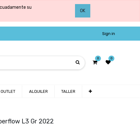
adecuadamente su
OK
Sign in
0
0
OUTLET
ALQUILER
TALLER
uperflow L3 Gr 2022