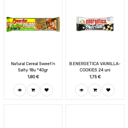
Natural Cereal Sweet'n
B.ENERGETICA VAINILLA-
Salty 18u *40gr
COOKIES 24 uni
1,80
€
1,75
€