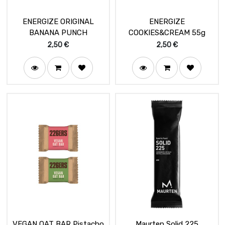
ENERGIZE ORIGINAL
ENERGIZE
BANANA PUNCH
COOKIES&CREAM 55g
2,50
€
2,50
€
VEGAN OAT BAR Pistacho
Maurten Solid 225