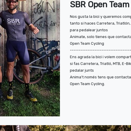
SBR Open Team
Nos gusta la bici y queremos com
tanto si haces Carretera, Triatlón,
para pedalear juntos
Animate, solo tienes que contacta
Open Team Cycling
----------------------------------
Ens agrada la bici i volem compart
si fas Carretera, Triatló, MTB, E-B
pedalar junts
Anima't només tens que contactar 
Open Team Cycling.