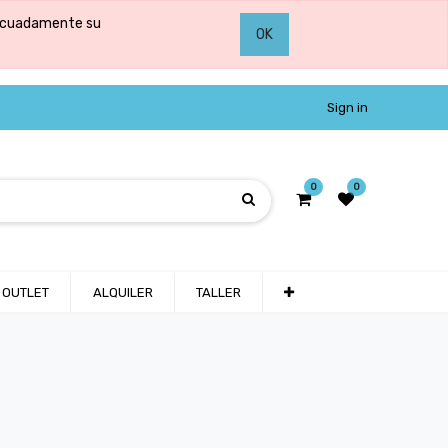
adecuadamente su
OK
Sign in
0
0
OUTLET
ALQUILER
TALLER