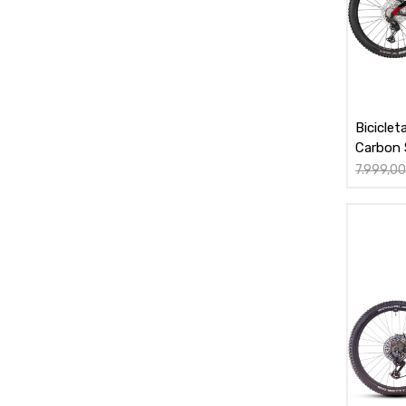
Bicicle
Carbon 
7.999,0