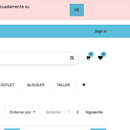
adecuadamente su
OK
Sign in
0
0
OUTLET
ALQUILER
TALLER
Ordenar por
Anterior
1
2
Siguiente