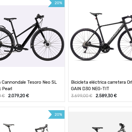
20%
ta Cannondale Tesoro Neo SL
Bicicleta eléctrica carretera O
 Pearl
GAIN D30 NEG-TIT
0
€
2.079,20
€
3.699,00
€
2.589,30
€
20%