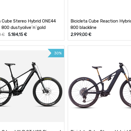
ta Cube Stereo Hybrid ONE44
Bicicleta Cube Reaction Hybr
800 dustyolive´n´gold
800 blackline
0
€
5.184,15
€
2.999,00
€
30%