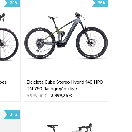
30%
35%
rbea
Bicicleta Cube Stereo Hybrid 140 HPC
TM 750 flashgrey´n´olive
5.999,00
€
3.899,35
€
30%