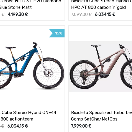
ta Orbea WILD ST H20 Diamond
Bicicleta Cube Stereo Hybrid
 Blue Stone Matt
HPC AT 800 carbon´n´gold
0
€
4.199,30
€
7.099,00
€
6.034,15
€
15%
ta Cube Stereo Hybrid ONE44
Bicicleta Specialized Turbo Le
 800 actionteam
Comp SatCha/MetObs
0
€
6.034,15
€
7.999,00
€