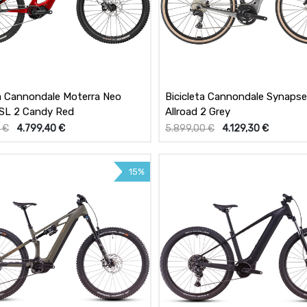
ta Cannondale Moterra Neo
Bicicleta Cannondale Synaps
SL 2 Candy Red
Allroad 2 Grey
0
€
4.799,40
€
5.899,00
€
4.129,30
€
15%