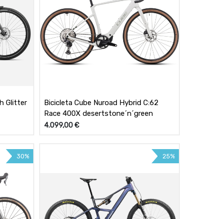
 Glitter
Bicicleta Cube Nuroad Hybrid C:62
Race 400X desertstone´n´green
4.099,00
€
30%
25%