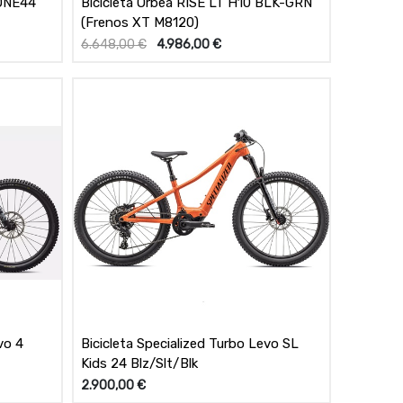
 ONE44
Bicicleta Orbea RISE LT H10 BLK-GRN
(Frenos XT M8120)
6.648,00
€
4.986,00
€
vo 4
Bicicleta Specialized Turbo Levo SL
Kids 24 Blz/Slt/Blk
2.900,00
€