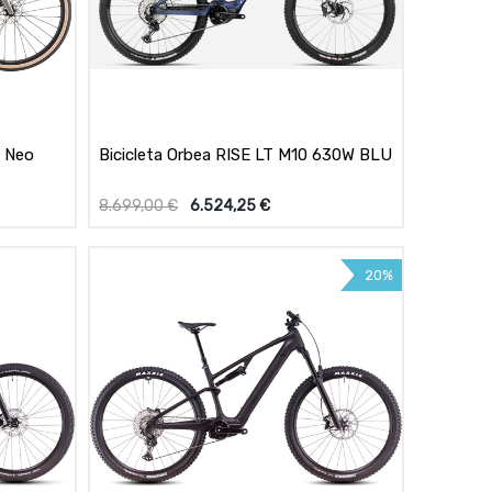
e Neo
Bicicleta Orbea RISE LT M10 630W BLU
8.699,00
€
6.524,25
€
20%