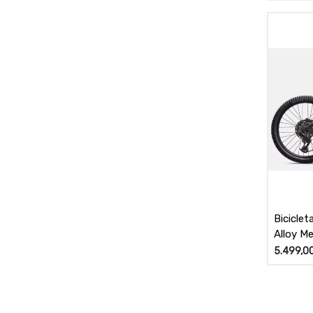
Biciclet
Alloy M
5.499,0