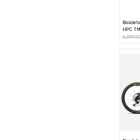
Bicicle
HPC TM 
6.099,0