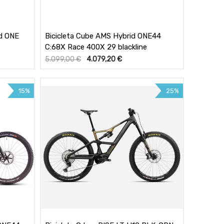
id ONE
Bicicleta Cube AMS Hybrid ONE44
C:68X Race 400X 29 blackline
5.099,00
€
4.079,20
€
15%
25%