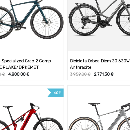
ta Specialized Creo 2 Comp
Bicicleta Orbea Diem 30 630Wh
 DPLAKE/DPKEMET
Anthracite
0
€
4.800,00
€
3.959,00
€
2.771,30
€
40%