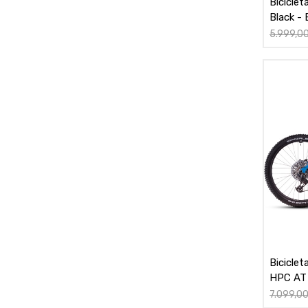
Bicicle
Black -
5.999,0
Bicicle
HPC AT
7.099,0