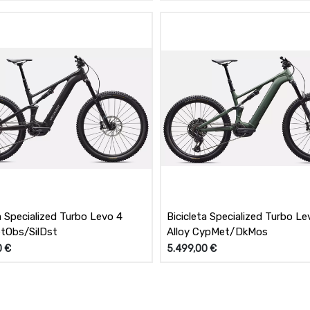
a Specialized Turbo Levo 4
Bicicleta Specialized Turbo Le
etObs/SilDst
Alloy CypMet/DkMos
0
€
5.499,00
€