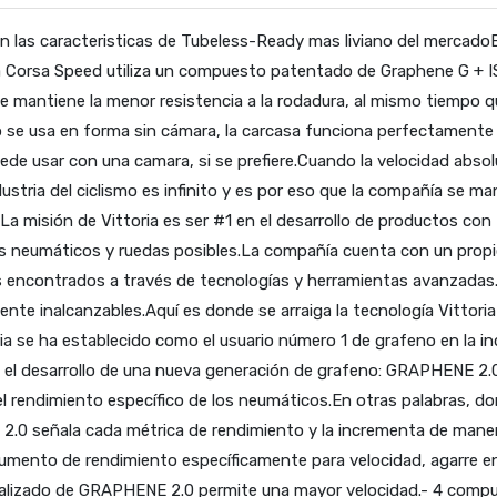
n las caracteristicas de Tubeless-Ready mas liviano del mercadoEs
La Corsa Speed ​​utiliza un compuesto patentado de Graphene G + 
e mantiene la menor resistencia a la rodadura, al mismo tiempo qu
se usa en forma sin cámara, la carcasa funciona perfectamente c
ede usar con una camara, si se prefiere.Cuando la velocidad absol
dustria del ciclismo es infinito y es por eso que la compañía se 
s.La misión de Vittoria es ser #1 en el desarrollo de productos co
es neumáticos y ruedas posibles.La compañía cuenta con un propio 
s encontrados a través de tecnologías y herramientas avanzadas.
ente inalcanzables.Aquí es donde se arraiga la tecnología Vittor
a se ha establecido como el usuario número 1 de grafeno en la indu
gró el desarrollo de una nueva generación de grafeno: GRAPHENE 2.0
el rendimiento específico de los neumáticos.En otras palabras, 
 2.0 señala cada métrica de rendimiento y la incrementa de maner
umento de rendimiento específicamente para velocidad, agarre en 
nalizado de GRAPHENE 2.0 permite una mayor velocidad.- 4 compu