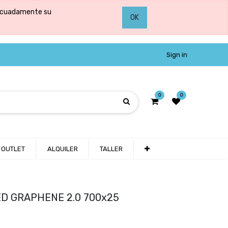
adecuadamente su
OK
Sign in
0
0
OUTLET
ALQUILER
TALLER
ED GRAPHENE 2.0 700x25