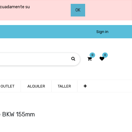
adecuadamente su
OK
Sign in
0
0
OUTLET
ALQUILER
TALLER
dle BKW 155mm