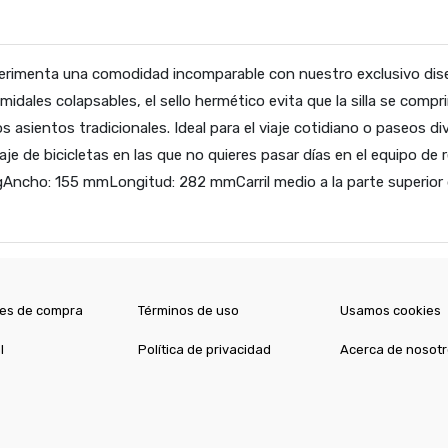
erimenta una comodidad incomparable con nuestro exclusivo dis
ramidales colapsables, el sello hermético evita que la silla se co
 asientos tradicionales. Ideal para el viaje cotidiano o paseos d
aje de bicicletas en las que no quieres pasar días en el equipo d
gAncho: 155 mmLongitud: 282 mmCarril medio a la parte superior d
es de compra
Términos de uso
Usamos cookies
l
Política de privacidad
Acerca de nosot