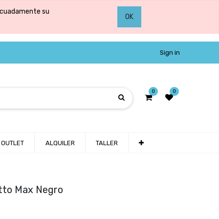
adecuadamente su
OK
Sign in
0
0
OUTLET
ALQUILER
TALLER
etto Max Negro