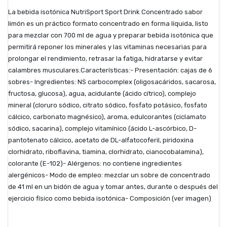
La bebida isotónica NutriSport Sport Drink Concentrado sabor
limón es un práctico formato concentrado en forma líquida, listo
para mezclar con 700 ml de agua y preparar bebida isotónica que
permitirá reponer los minerales y las vitaminas necesarias para
prolongar el rendimiento, retrasar la fatiga, hidratarse y evitar
calambres musculares.Características:- Presentación: cajas de 6
sobres- Ingredientes: NS carbocomplex (oligosacáridos, sacarosa,
fructosa, glucosa), agua, acidulante (ácido cítrico), complejo
mineral (cloruro sódico, citrato sódico, fosfato potásico, fosfato
cálcico, carbonato magnésico), aroma, edulcorantes (ciclamato
sódico, sacarina), complejo vitamínico (ácido L-ascórbico, D-
pantotenato cálcico, acetato de DL-alfatocoferil, piridoxina
clorhidrato, riboflavina, tiamina, clorhidrato, cianocobalamina),
colorante (E-102)- Alérgenos: no contiene ingredientes
alergénicos- Modo de empleo: mezclar un sobre de concentrado
de 41 ml en un bidón de agua y tomar antes, durante o después del
ejercicio físico como bebida isotónica- Composición (ver imagen)