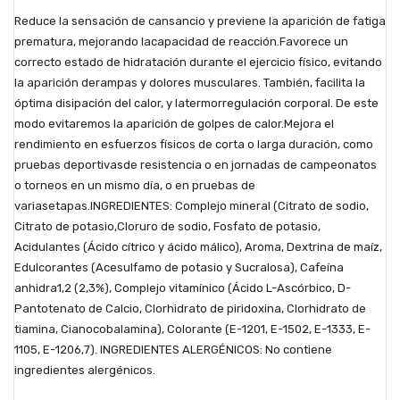
Reduce la sensación de cansancio y previene la aparición de fatiga
prematura, mejorando lacapacidad de reacción.Favorece un
correcto estado de hidratación durante el ejercicio físico, evitando
la aparición derampas y dolores musculares. También, facilita la
óptima disipación del calor, y latermorregulación corporal. De este
modo evitaremos la aparición de golpes de calor.Mejora el
rendimiento en esfuerzos físicos de corta o larga duración, como
pruebas deportivasde resistencia o en jornadas de campeonatos
o torneos en un mismo día, o en pruebas de
variasetapas.INGREDIENTES: Complejo mineral (Citrato de sodio,
Citrato de potasio,Cloruro de sodio, Fosfato de potasio,
Acidulantes (Ácido cítrico y ácido málico), Aroma, Dextrina de maíz,
Edulcorantes (Acesulfamo de potasio y Sucralosa), Cafeína
anhidra1,2 (2,3%), Complejo vitamínico (Ácido L-Ascórbico, D-
Pantotenato de Calcio, Clorhidrato de piridoxina, Clorhidrato de
tiamina, Cianocobalamina), Colorante (E-1201, E-1502, E-1333, E-
1105, E-1206,7). INGREDIENTES ALERGÉNICOS: No contiene
ingredientes alergénicos.