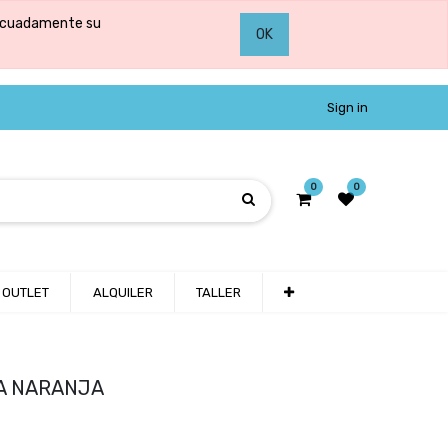
adecuadamente su
OK
Sign in
0
0
OUTLET
ALQUILER
TALLER
A NARANJA