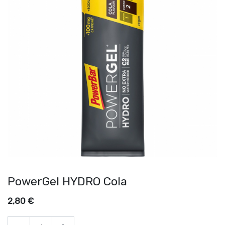
PowerGel HYDRO Cola
2,80
€