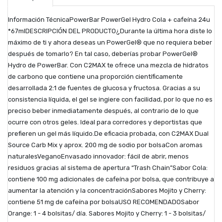
Información TécnicaPowerBar PowerGel Hydro Cola + cafeína 24u
*67mlDESCRIPCIÓN DEL PRODUCTO¿Durante la última hora diste lo
máximo de ti y ahora deseas un PowerGel® que no requiera beber
después de tomarlo? En tal caso, deberías probar PowerGel®
Hydro de PowerBar. Con C2MAX te ofrece una mezcla de hidratos
de carbono que contiene una proporción científicamente
desarrollada 2:1 de fuentes de glucosa y fructosa. Gracias a su
consistencia líquida, el gel se ingiere con facilidad, por lo que no es
preciso beber inmediatamente después, al contrario de lo que
ocurre con otros geles. Ideal para corredores y deportistas que
prefieren un gel más líquido.De eficacia probada, con C2MAX Dual
Source Carb Mix y aprox. 200 mg de sodio por bolsaCon aromas
naturalesVeganoEnvasado innovador: fácil de abrir, menos
residuos gracias al sistema de apertura “Trash Chain”Sabor Cola:
contiene 100 mg adicionales de cafeína por bolsa, que contribuye a
aumentar la atención y la concentraciónSabores Mojito y Cherry:
contiene 51 mg de cafeína por bolsaUSO RECOMENDADOSabor
Orange: 1 - 4 bolsitas/ día. Sabores Mojito y Cherry: 1 - 3 bolsitas/