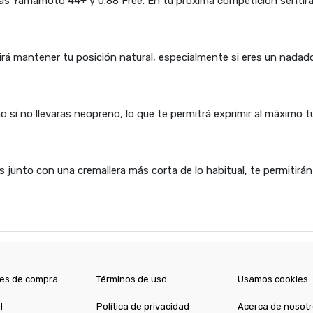
gías Yamamoto 44+ y 0.88 Free. En tu próxima competición sentirás
tirá mantener tu posición natural, especialmente si eres un nada
 si no llevaras neopreno, lo que te permitrá exprimir al máximo 
junto con una cremallera más corta de lo habitual, te permitirán
es de compra
Términos de uso
Usamos cookies
l
Política de privacidad
Acerca de nosot