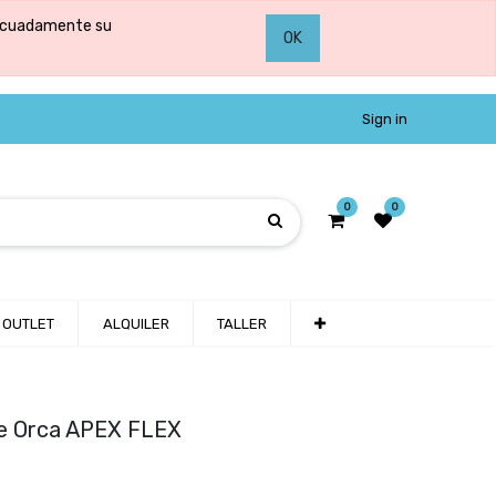
adecuadamente su
OK
Sign in
0
0
OUTLET
ALQUILER
TALLER
e Orca APEX FLEX