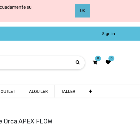
adecuadamente su
OK
Sign in
0
0
OUTLET
ALQUILER
TALLER
re Orca APEX FLOW