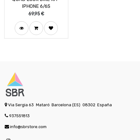
IPHONE 6/6S
69,95
€
Via Sergia 63
Mataró
Barcelona (ES)
08302
España
937551813
info@sbrstore.com