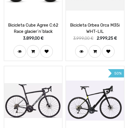
Bicicleta Cube Agree C:62
Bicicleta Orbea Orca M35i
Race glacier´n´black
WHT-LIL
3.899,00
€
3.999,00
€
2.999,25
€
50%