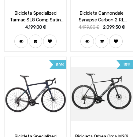
Bicicleta Specialized
Bicicleta Cannondale
Tarmac SL8 Comp Satin
Synapse Carbon 2 RL
Carbon / White
Black Pearl
4.199,00
€
4.199,00
€
2.099,50
€
50%
15%
Bicicleta Specialized
Bicicleta Orbea Orca M20i