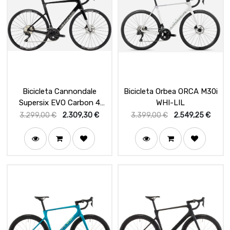
Bicicleta Cannondale
Bicicleta Orbea ORCA M30i
Supersix EVO Carbon 4
WHI-LIL
Black
3.299,00
€
2.309,30
€
3.399,00
€
2.549,25
€