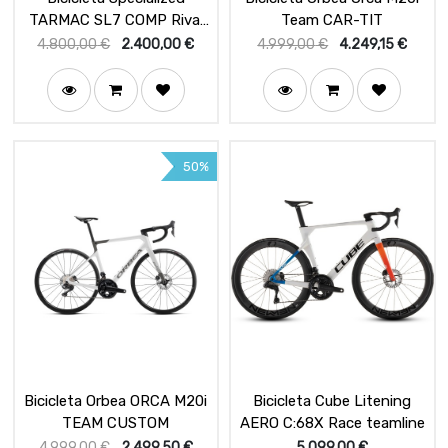
TARMAC SL7 COMP Rival
Team CAR-TIT
ETAP AXS Satin Teal
4.800,00
€
2.400,00
€
4.999,00
€
4.249,15
€
50%
Bicicleta Orbea ORCA M20i
Bicicleta Cube Litening
TEAM CUSTOM
AERO C:68X Race teamline
4.999,00
€
2.499,50
€
5.099,00
€