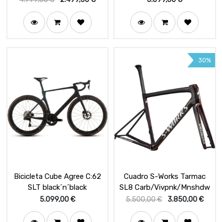
30%
Bicicleta Cube Agree C:62
Cuadro S-Works Tarmac
SLT black´n´black
SL8 Carb/Vivpnk/Mnshdw
5.099,00
€
5.500,00
€
3.850,00
€