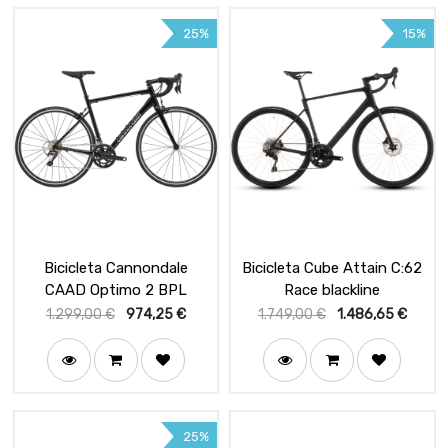
25%
15%
Bicicleta Cannondale
Bicicleta Cube Attain C:62
CAAD Optimo 2 BPL
Race blackline
1.299,00
€
974,25
€
1.749,00
€
1.486,65
€
25%