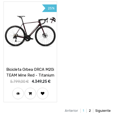
25%
Bicicleta Orbea ORCA M20i
TEAM Wine Red - Titanium
5.799,00
€
4.349,25
€
Anterior
1
2
Siguiente