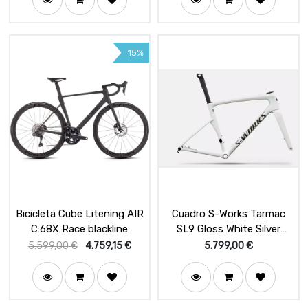
15%
Bicicleta Cube Litening AIR
Cuadro S-Works Tarmac
C:68X Race blackline
SL9 Gloss White Silver
Metallic / Obsidian Metallic
5.599,00
€
4.759,15
€
5.799,00
€