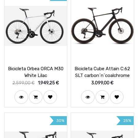
Bicicleta Orbea ORCA M30
Bicicleta Cube Attain C:62
White Lilac
SLT carbon´n´coalchrome
2.599,00
€
1.949,25
€
3.099,00
€
30%
25%