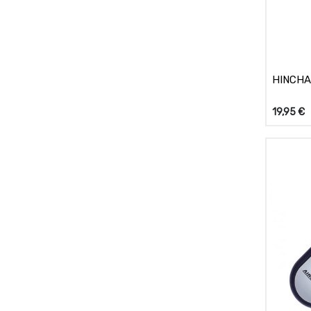
HINCHA
19,95
€