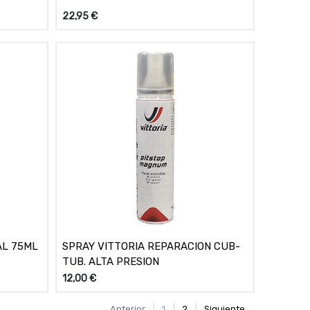
22,95
€
AL 75ML
SPRAY VITTORIA REPARACION CUB-
TUB. ALTA PRESION
12,00
€
Anterior
1
2
Siguiente