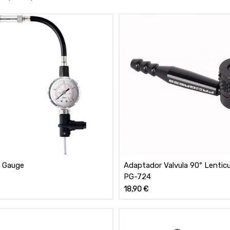
 Gauge
Adaptador Valvula 90º Lenticu
PG-724
18,90
€