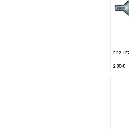
CO2 LE
2,80
€