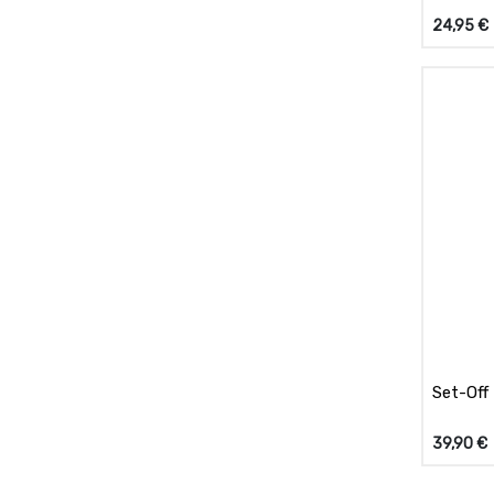
24,95
€
Set-Off 
39,90
€