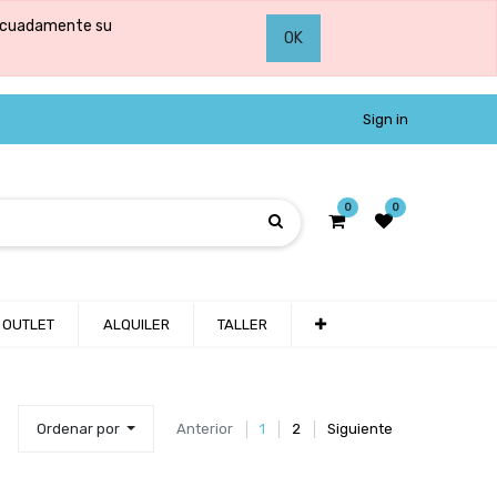
adecuadamente su
OK
Sign in
0
0
OUTLET
ALQUILER
TALLER
Ordenar por
Anterior
1
2
Siguiente