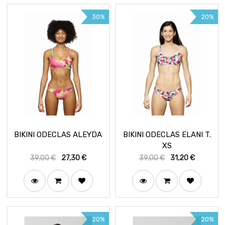
30%
20%
BIKINI ODECLAS ALEYDA
BIKINI ODECLAS ELANI T.
XS
39,00
€
27,30
€
39,00
€
31,20
€
20%
20%