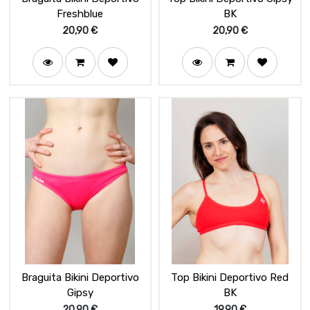
Freshblue
BK
20,90
€
20,90
€
Braguita Bikini Deportivo
Top Bikini Deportivo Red
Gipsy
BK
20,90
€
19,90
€