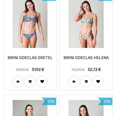
BIKINI ODECLAS GRETEL
BIKINI ODECLAS HELENA
39,90
€
31,92
€
40,90
€
32,72
€
20%
20%