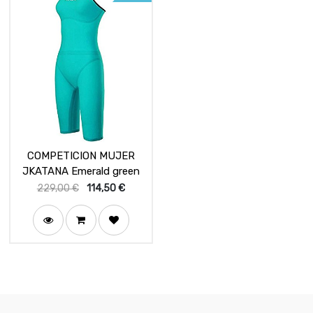
COMPETICION MUJER
JKATANA Emerald green
229,00
€
114,50
€