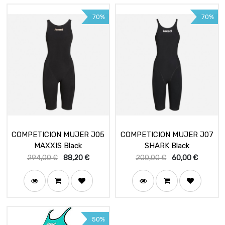
70%
70%
COMPETICION MUJER J05
COMPETICION MUJER J07
MAXXIS Black
SHARK Black
294,00
€
88,20
€
200,00
€
60,00
€
50%