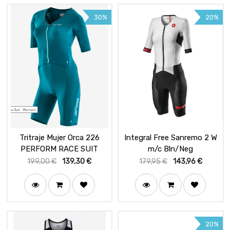
30%
20%
Tritraje Mujer Orca 226
Integral Free Sanremo 2 W
PERFORM RACE SUIT
m/c Bln/Neg
199,00
€
139,30
€
179,95
€
143,96
€
20%