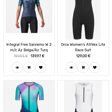
Integral Free Sanremo W 2
Orca Women's Athlex Lite
m/c Az Belga/Az Turq
Race Suit
199,95
€
139,97
€
129,00
€