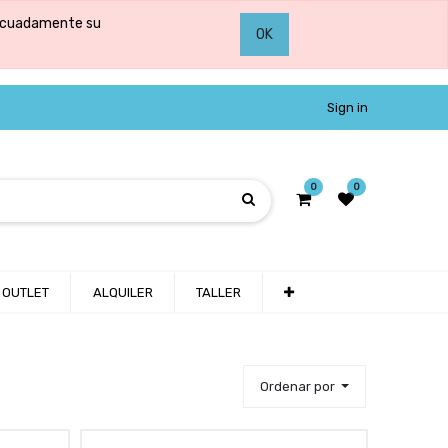
adecuadamente su
OK
Sign in
0
0
OUTLET
ALQUILER
TALLER
Ordenar por