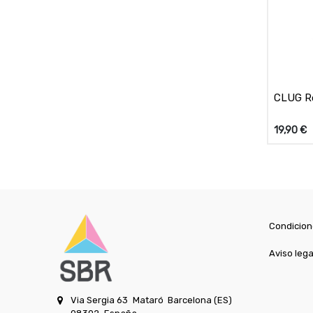
CLUG R
19,90
€
Condicion
Aviso lega
Via Sergia 63
Mataró
Barcelona (ES)