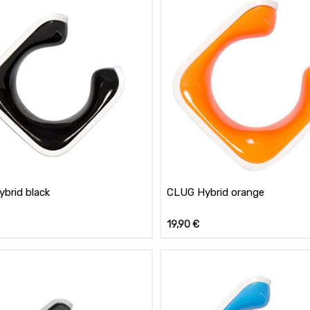
brid black
CLUG Hybrid orange
19,90
€