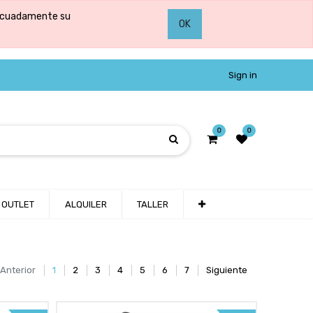
adecuadamente su
OK
Sign in
0
0
OUTLET
ALQUILER
TALLER
Anterior
1
2
3
4
5
6
7
Siguiente