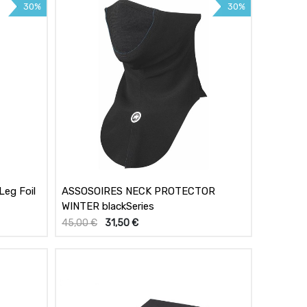
30%
30%
eg Foil
ASSOSOIRES NECK PROTECTOR
WINTER blackSeries
45,00
€
31,50
€