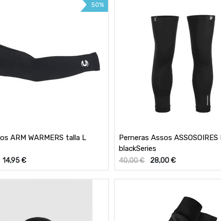
50%
os ARM WARMERS talla L
Perneras Assos ASSOSOIRES L
blackSeries
14,95
€
40,00
€
28,00
€