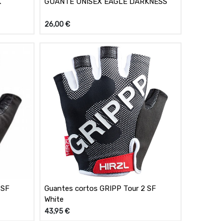
K
GUANTE UNISEX EAGLE DARKNESS
26,00
€
 SF
Guantes cortos GRIPP Tour 2 SF
White
43,95
€