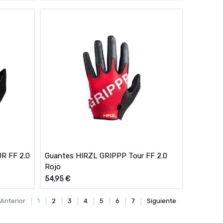
R FF 2.0
Guantes HIRZL GRIPPP Tour FF 2.0
Rojo
54,95
€
Anterior
1
2
3
4
5
6
7
Siguiente