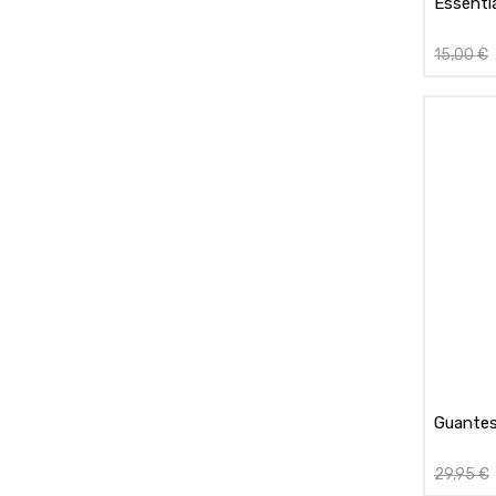
Essenti
15,00
€
Guantes
29,95
€