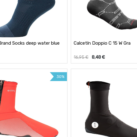
Brand Socks deep water blue
Calcetín Doppio C 15 W Gra
16,95
€
8,48
€
30%