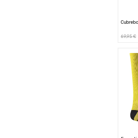
Cubrebo
69,95
€