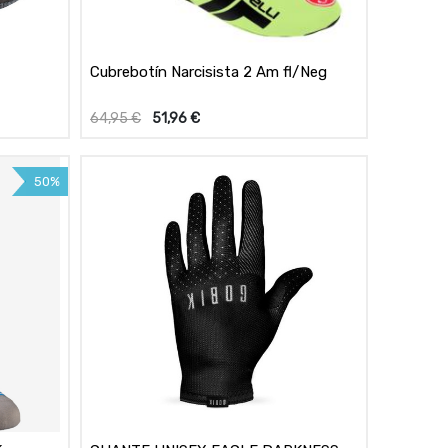
Cubrebotín Narcisista 2 Am fl/Neg
64,95
€
51,96
€
50%