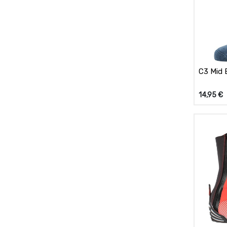
C3 Mid 
14,95
€