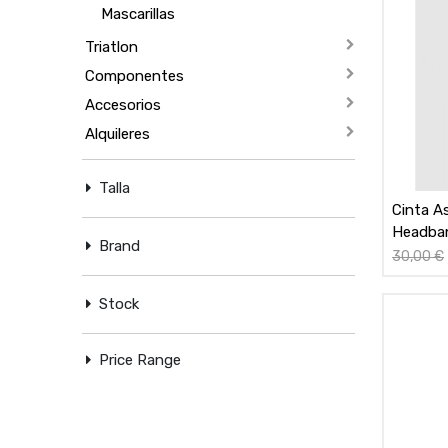
Mascarillas
Triatlon
Componentes
Accesorios
Alquileres
Talla
Cinta A
Headban
Brand
30,00
€
Stock
Price Range