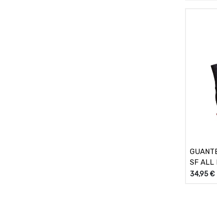
GUANTE
SF ALL
34,95
€