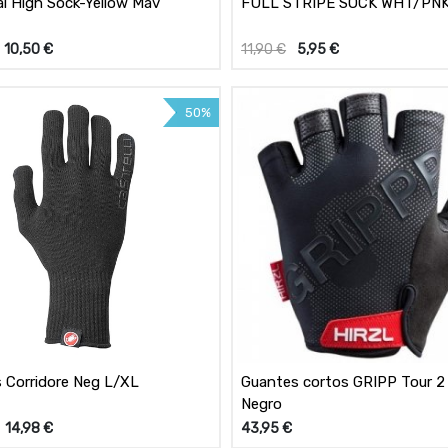
al High Sock-Yellow Mav
FULL STRIPE SOCK WHT/PN
10,50
€
11,90
€
5,95
€
50%
 Corridore Neg L/XL
Guantes cortos GRIPP Tour 2
Negro
14,98
€
43,95
€