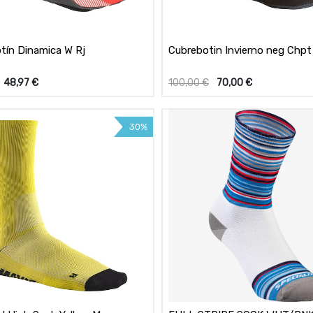
tín Dinamica W Rj
Cubrebotin Invierno neg Chpt
48,97
€
100,00
€
70,00
€
30%